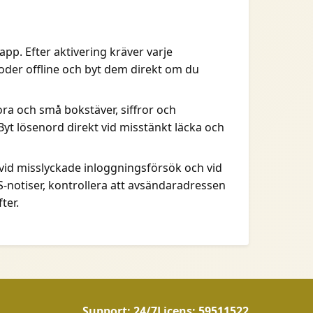
pp. Efter aktivering kräver varje
oder offline och byt dem direkt om du
ra och små bokstäver, siffror och
Byt lösenord direkt vid misstänkt läcka och
, vid misslyckade inloggningsförsök och vid
-notiser, kontrollera att avsändaradressen
ter.
Support: 24/7
Licens: 59511522