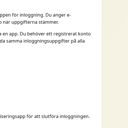
appen för inloggning. Du anger e-
to när uppgifterna stämmer.
a en app. Du behöver ett registrerat konto
ända samma inloggningsuppgifter på alla
iseringsapp för att slutföra inloggningen.