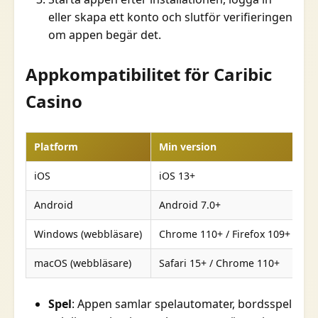
eller skapa ett konto och slutför verifieringen
om appen begär det.
Appkompatibilitet för Caribic
Casino
Platform
Min version
iOS
iOS 13+
Android
Android 7.0+
Windows (webbläsare)
Chrome 110+ / Firefox 109+ / Ed
macOS (webbläsare)
Safari 15+ / Chrome 110+
Spel
: Appen samlar spelautomater, bordsspel