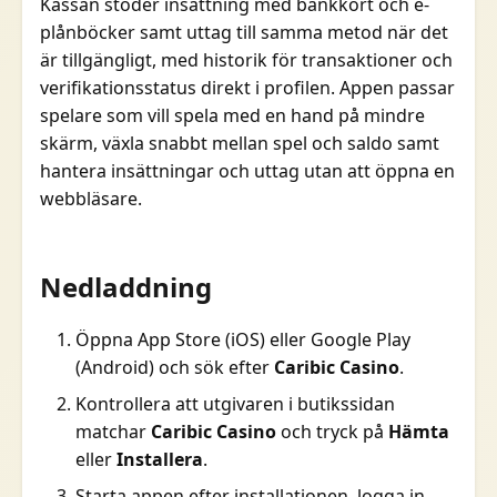
Kassan stöder insättning med bankkort och e-
plånböcker samt uttag till samma metod när det
är tillgängligt, med historik för transaktioner och
verifikationsstatus direkt i profilen. Appen passar
spelare som vill spela med en hand på mindre
skärm, växla snabbt mellan spel och saldo samt
hantera insättningar och uttag utan att öppna en
webbläsare.
Nedladdning
Öppna App Store (iOS) eller Google Play
(Android) och sök efter
Caribic Casino
.
Kontrollera att utgivaren i butikssidan
matchar
Caribic Casino
och tryck på
Hämta
eller
Installera
.
Starta appen efter installationen, logga in