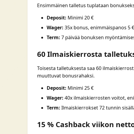
Ensimmäinen talletus tuplataan bonukseks
Deposit:
Minimi 20 €
Wager:
35x bonus, enimmäispanos 5 €
Term:
7 päivää bonuksen myöntämise
60 Ilmaiskierrosta talletuk
Toisesta talletuksesta saa 60 ilmaiskierros
muuttuvat bonusrahaksi.
Deposit:
Minimi 25 €
Wager:
40x ilmaiskierrosten voitot, e
Term:
Ilmaiskierrokset 72 tunnin sisällä
15 % Cashback viikon nett