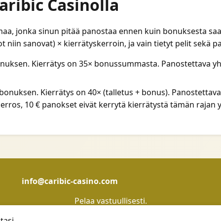
ribic Casinolla
aa, jonka sinun pitää panostaa ennen kuin bonuksesta saad
ot niin sanovat) × kierrätyskerroin, ja vain tietyt pelit sek
 bonuksen. Kierrätys on 35× bonussummasta. Panostettava yh
 bonuksen. Kierrätys on 40× (talletus + bonus). Panostettava 
ros, 10 € panokset eivät kerrytä kierrätystä tämän rajan yl
info@caribic-casino.com
Pelaa vastuullisesti.
© 2018 -
2026
Caribic Casino.
asi.