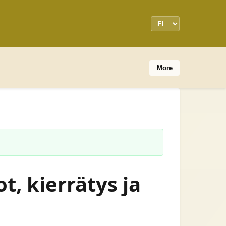
More
t, kierrätys ja