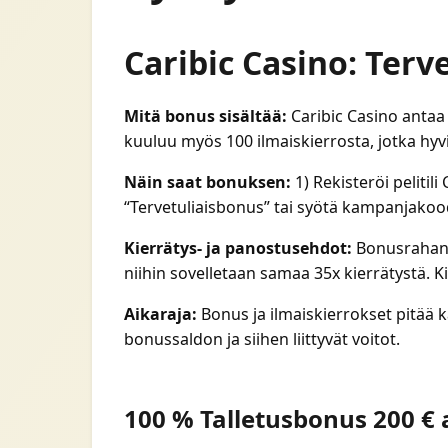
Caribic Casino: Terv
Mitä bonus sisältää:
Caribic Casino antaa
kuuluu myös 100 ilmaiskierrosta, jotka hyvi
Näin saat bonuksen:
1) Rekisteröi pelitil
“Tervetuliaisbonus” tai syötä kampanjako
Kierrätys- ja panostusehdot:
Bonusrahan k
niihin sovelletaan samaa 35x kierrätystä. K
Aikaraja:
Bonus ja ilmaiskierrokset pitää kä
bonussaldon ja siihen liittyvät voitot.
100 % Talletusbonus 200 € 