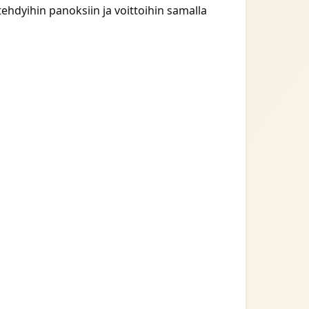
ehdyihin panoksiin ja voittoihin samalla