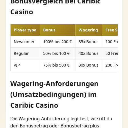
Bonusvergleich Bei Caribic
Casino
Player type
Bonus
Wagering
Free Spins
Newcomer
100% bis 200 €
35x Bonus
100 Freispi
Regular
50% bis 100 €
40x Bonus
50 Freispiel
VIP
75% bis 500 €
30x Bonus
200 Freispi
Wagering-Anforderungen
(Umsatzbedingungen) im
Caribic Casino
Die Wagering-Anforderung legt fest, wie oft du
den Bonusbetrag oder Bonusbetrag plus