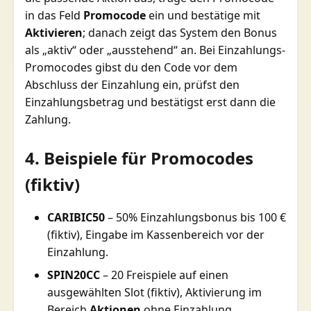
in das Feld
Promocode
ein und bestätige mit
Aktivieren
; danach zeigt das System den Bonus
als „aktiv“ oder „ausstehend“ an. Bei Einzahlungs-
Promocodes gibst du den Code vor dem
Abschluss der Einzahlung ein, prüfst den
Einzahlungsbetrag und bestätigst erst dann die
Zahlung.
4. Beispiele für Promocodes
(fiktiv)
CARIBIC50
– 50% Einzahlungsbonus bis 100 €
(fiktiv), Eingabe im Kassenbereich vor der
Einzahlung.
SPIN20CC
– 20 Freispiele auf einen
ausgewählten Slot (fiktiv), Aktivierung im
Bereich
Aktionen
ohne Einzahlung.