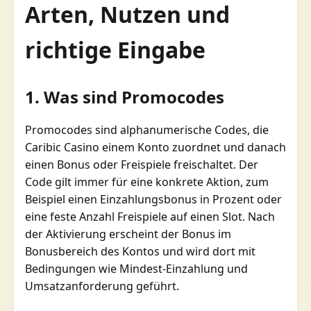
Arten, Nutzen und
richtige Eingabe
1. Was sind Promocodes
Promocodes sind alphanumerische Codes, die
Caribic Casino einem Konto zuordnet und danach
einen Bonus oder Freispiele freischaltet. Der
Code gilt immer für eine konkrete Aktion, zum
Beispiel einen Einzahlungsbonus in Prozent oder
eine feste Anzahl Freispiele auf einen Slot. Nach
der Aktivierung erscheint der Bonus im
Bonusbereich des Kontos und wird dort mit
Bedingungen wie Mindest-Einzahlung und
Umsatzanforderung geführt.