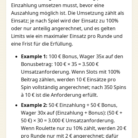
Einzahlung umsetzen musst, bevor eine
Auszahlung möglich ist. Die Umsetzung zählt als
Einsatz; je nach Spiel wird der Einsatz zu 100%
oder nur anteilig angerechnet, und es gelten
Limits wie ein maximaler Einsatz pro Runde und
eine Frist für die Erfüllung.
Example 1:
100 € Bonus, Wager 35x auf den
Bonusbetrag: 100 € × 35 = 3.500 €
Umsatzanforderung. Wenn Slots mit 100%
Beitrag zählen, werden 10 € Einsätze pro
Spin vollständig angerechnet; nach 350 Spins
à 10 € ist die Anforderung erfüllt.
Example 2:
50 € Einzahlung + 50 € Bonus,
Wager 30x auf (Einzahlung + Bonus): (50 € +
50 €) × 30 = 3.000 € Umsatzanforderung.
Wenn Roulette nur zu 10% zählt, werden 20 €
pro Runde nur mit 2 € angerechnet; dafür