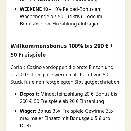
WEEKEND10
– 10% Reload-Bonus am
Wochenende bis 50 € (fiktiv), Code im
Bonusfeld der Einzahlung eintragen.
Willkommensbonus 100% bis 200 € +
50 Freispiele
Caribic Casino verdoppelt die erste Einzahlung
bis 200 €. Freispiele werden als Paket von 50
Stück für einen festgelegten Slot gutgeschrieben.
Deposit:
Mindesteinzahlung 20 €; Bonus bis
200 €; 50 Freispiele ab 20 € Einzahlung
Wager:
Bonus 35x; Freispiele-Gewinne 35x;
maximaler Einsatz mit Bonusgeld 5 € pro
Dreh